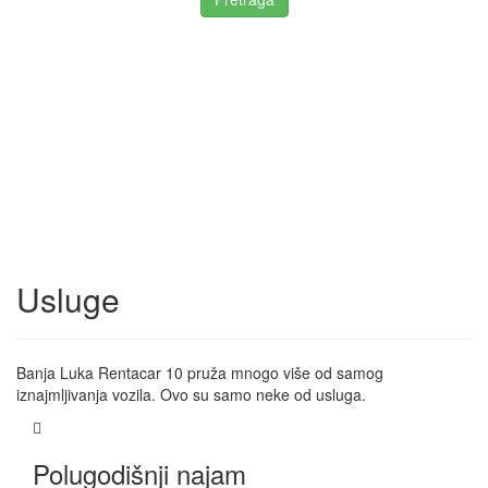
Garantovano,
bez depozita!
FULL KASKO
OSIGURANJE
Usluge
Banja Luka Rentacar 10 pruža mnogo više od samog
iznajmljivanja vozila. Ovo su samo neke od usluga.
Polugodišnji najam