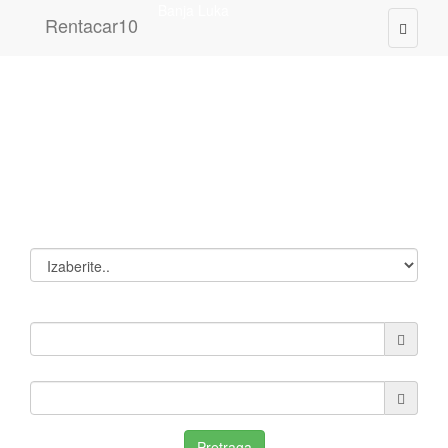
Banja Luka
Rentacar10
Rezervišite sada
Lokacija preuzimanja
Datum preuzimanja
Datum vracanja
Pretraga