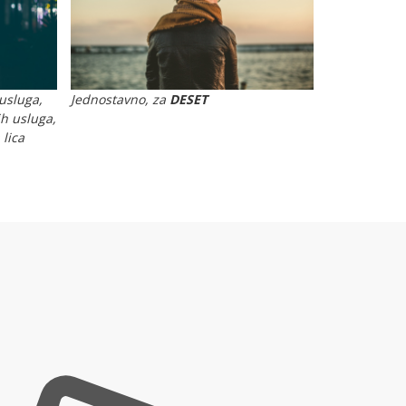
usluga,
Jednostavno, za
DESET
ih usluga,
 lica