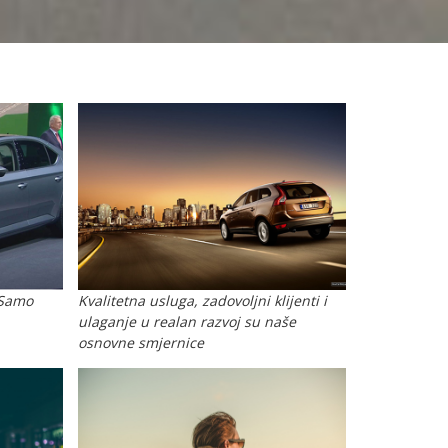
 Samo
Kvalitetna usluga, zadovoljni klijenti i
ulaganje u realan razvoj su naše
osnovne smjernice