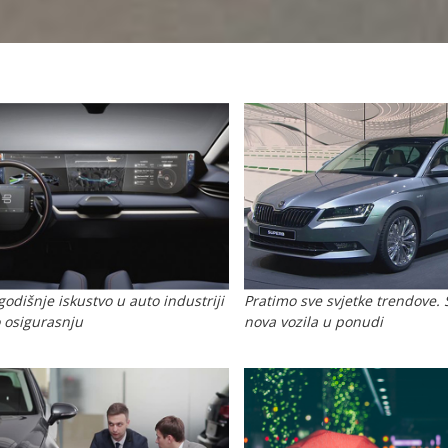
odišnje iskustvo u auto industriji
Pratimo sve svjetke trendove.
o osigurasnju
nova vozila u ponudi