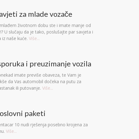
avjeti za mlade vozače
mlađem životnom dobu ste i imate manje od
? U slučaju da je tako, poslušajte par savjeta i
 iz naše kuće.
Više...
sporuka i preuzimanje vozila
nekad imate previše obaveza, te Vam je
akše da Vas automobil dočeka na putu za
astanak ili putovanje.
Više...
oslovni paketi
ntacar 10 nudi rješenja posebno krojena za
mu.
Više...