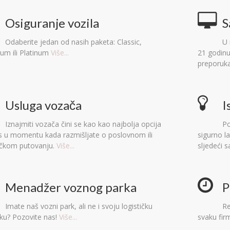
Osiguranje vozila
S
Odaberite jedan od nasih paketa: Classic,
U 
um ili Platinum
Više...
21 godinu!
preporuka
Usluga vozača
I
Iznajmiti vozača čini se kao kao najbolja opcija
Po
s u momentu kada razmišljate o poslovnom ili
sigurno l
tičkom putovanju.
Više...
sljedeći s
Menadžer voznog parka
P
Imate naš vozni park, ali ne i svoju logističku
Re
ku? Pozovite nas!
Više...
svaku fir