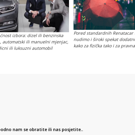
Pored standardnih Renatacar 
nost izbora: dizel ili benzinska
nudimo i široki spekat dodatn
a, automatski ili manuelni mjenjac,
kako za fizička tako i za pravna
icni ili luksuzni automobil
bodno nam se obratite ili nas posjetite..