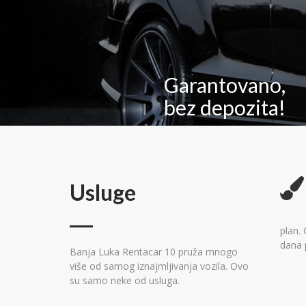
Garantovano,
bez depozita!
Usluge
plan.
dana 
Banja Luka Rentacar 10 pruža mnogo
više od samog iznajmljivanja vozila. Ovo
su samo neke od usluga.