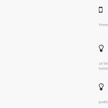
Premi
za Va
turis
podrš