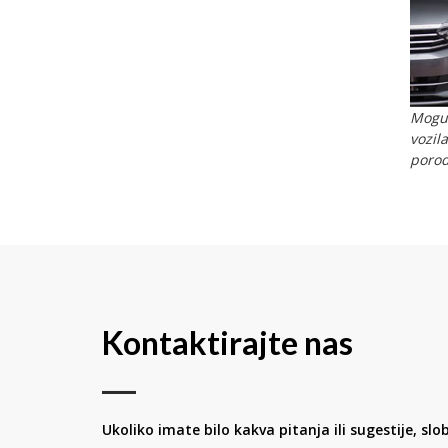
Moguć
vozil
porod
Kontaktirajte nas
Ukoliko imate bilo kakva pitanja ili sugestije, slo