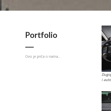
Portfolio
Ovo je priča o nama...
Dugog
i aut