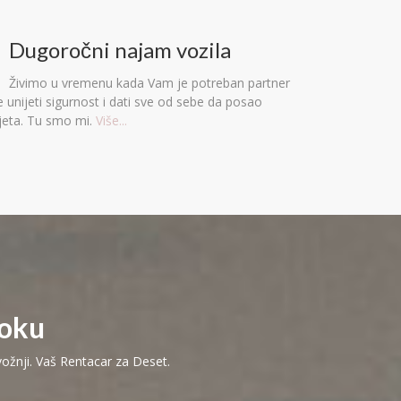
Dugoročni najam vozila
Živimo u vremenu kada Vam je potreban partner
e unijeti sigurnost i dati sve od sebe da posao
jeta. Tu smo mi.
Više...
toku
 vožnji. Vaš Rentacar za Deset.