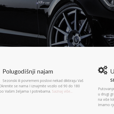
Polugodišnji najam
U
s
Sezonski ili povremeni poslovi nekad diktiraju Vaš
 Okrenite se nama I iznajmite vozilo od 90 do 180
Putovanje
po Vašim željama I potrebama.
Saznaj više...
u drugi g
na više l
Imamo rj